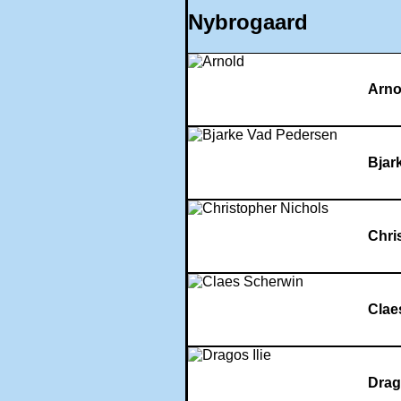
Nybrogaard
Arno
Bjar
Chri
Clae
Drago