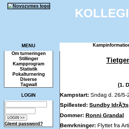
KOLLEG
Kampinformation
MENU
Om turneringen
Tietge
Stillinger
Kampprogram
Statistik
Pokalturnering
Diverse
(1. 
Tagwall
Kampstart:
Sndag d. 26/5-2
LOGIN
Spillested:
Sundby IdrÃ¦t
Dommer:
Ronni Grandal
Glemt password?
Bemrkninger:
Flyttet fra Art