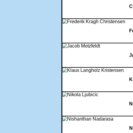
C
F
J
K
N
N