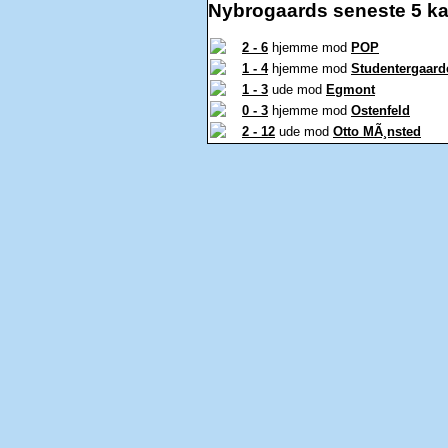
Nybrogaards seneste 5 k
2 - 6
hjemme mod
POP
1 - 4
hjemme mod
Studentergaard
1 - 3
ude mod
Egmont
0 - 3
hjemme mod
Ostenfeld
2 - 12
ude mod
Otto MÃ¸nsted