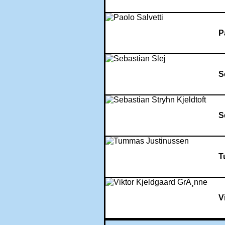
P
S
S
T
V