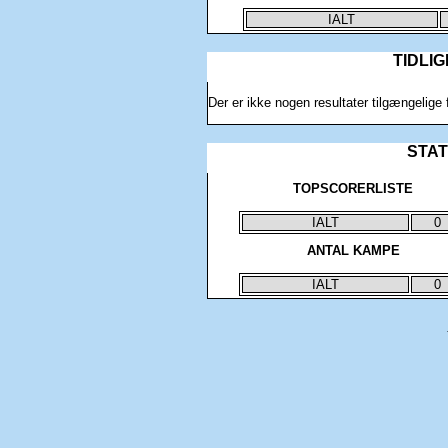
IALT
TIDLI
Der er ikke nogen resultater tilgængelig
STATI
TOPSCORERLISTE
IALT
0
ANTAL KAMPE
IALT
0