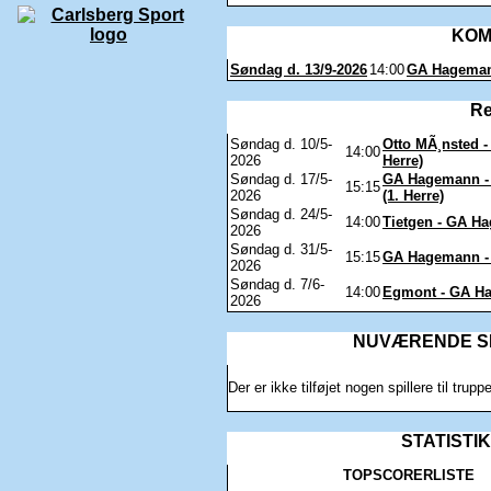
KOM
Søndag d. 13/9-2026
14:00
GA Hagema
Re
Søndag d. 10/5-
Otto MÃ¸nsted 
14:00
2026
Herre)
Søndag d. 17/5-
GA Hagemann - 
15:15
2026
(1. Herre)
Søndag d. 24/5-
14:00
Tietgen - GA Ha
2026
Søndag d. 31/5-
15:15
GA Hagemann - 
2026
Søndag d. 7/6-
14:00
Egmont - GA Ha
2026
NUVÆRENDE SPI
Der er ikke tilføjet nogen spillere til trupp
STATISTIK
TOPSCORERLISTE