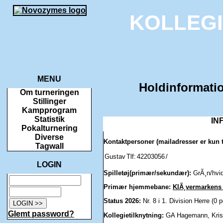
KOLLEG
MENU
Holdinformat
Om turneringen
Stillinger
Kampprogram
Statistik
IN
Pokalturnering
Diverse
Kontaktpersoner (mailadresser er kun t
Tagwall
Gustav
Tlf:
42203056
/
LOGIN
Spilletøj(primær/sekundær):
GrÃ¸n/hvid
Primær hjemmebane:
KlÃ¸vermarkens 
Status 2026:
Nr. 8 i 1. Division Herre (0 
Glemt password?
Kollegietilknytning:
GA Hagemann, Krist