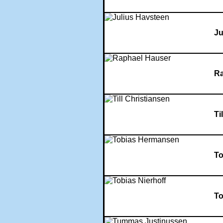
Ju
Ra
Ti
To
To