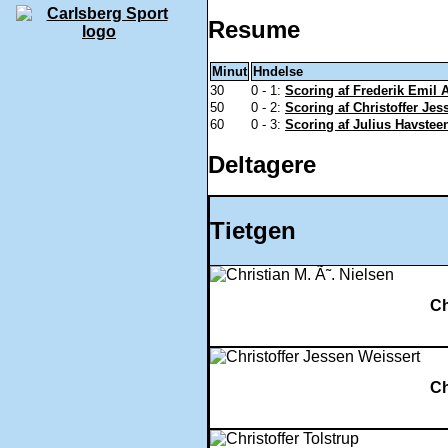
Resume
Minut
Hndelse
30
0 - 1:
Scoring af Frederik Emil 
50
0 - 2:
Scoring af Christoffer Jes
60
0 - 3:
Scoring af Julius Havsteen
Deltagere
Tietgen
Ch
Ch