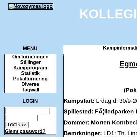
KOLLEG
Kampinformati
MENU
Om turneringen
Egm
Stillinger
Kampprogram
Statistik
Pokalturnering
Diverse
(Pok
Tagwall
Kampstart:
Lrdag d. 30/9-2
LOGIN
Spillested:
FÃ¦lledparken
Dommer:
Morten Kornbec
Glemt password?
Bemrkninger:
LD1: Th. Lin