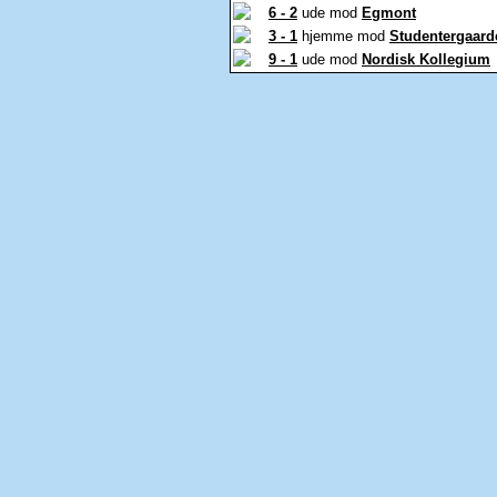
6 - 2
ude mod
Egmont
3 - 1
hjemme mod
Studentergaard
9 - 1
ude mod
Nordisk Kollegium