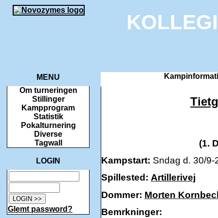
KOLLEG
Kampinformati
MENU
Om turneringen
Tiet
Stillinger
Kampprogram
Statistik
Pokalturnering
Diverse
(1. 
Tagwall
Kampstart:
Sndag d. 30/9-2
LOGIN
Spillested:
Artillerivej
Dommer:
Morten Kornbec
Glemt password?
Bemrkninger: