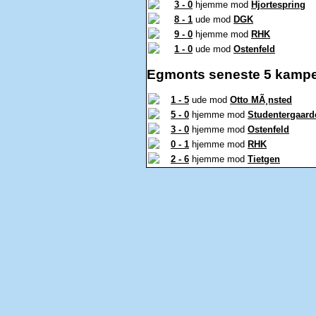
3 - 0
hjemme mod
Hjortespring
8 - 1
ude mod
DGK
9 - 0
hjemme mod
RHK
1 - 0
ude mod
Ostenfeld
Egmonts seneste 5 kampe
1 - 5
ude mod
Otto MÃ¸nsted
5 - 0
hjemme mod
Studentergaard
3 - 0
hjemme mod
Ostenfeld
0 - 1
hjemme mod
RHK
2 - 6
hjemme mod
Tietgen