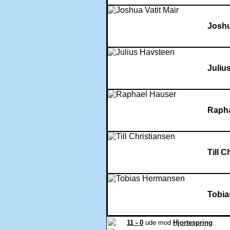
Joshu
Juliu
Rapha
Till C
Tobi
11 - 0
ude mod
Hjortespring