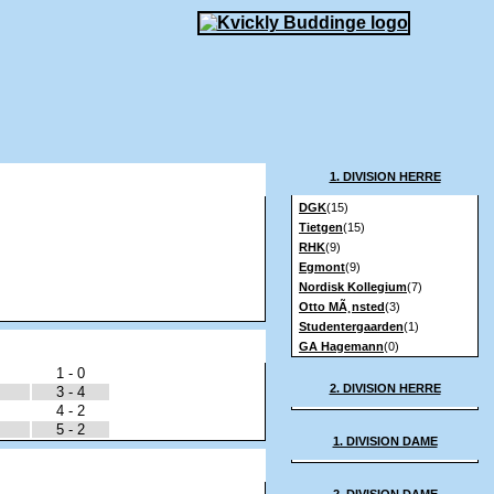
1. DIVISION HERRE
DGK
(15)
Tietgen
(15)
RHK
(9)
Egmont
(9)
Nordisk Kollegium
(7)
Otto MÃ¸nsted
(3)
Studentergaarden
(1)
GA Hagemann
(0)
1 - 0
2. DIVISION HERRE
3 - 4
4 - 2
5 - 2
1. DIVISION DAME