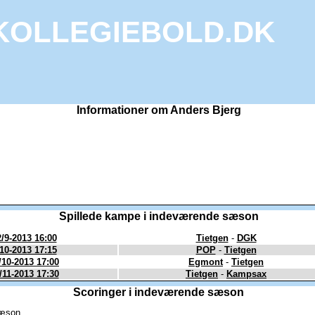
KOLLEGIEBOLD.DK
Informationer om Anders Bjerg
Spillede kampe i indeværende sæson
/9-2013 16:00
Tietgen
-
DGK
10-2013 17:15
POP
-
Tietgen
/10-2013 17:00
Egmont
-
Tietgen
/11-2013 17:30
Tietgen
-
Kampsax
Scoringer i indeværende sæson
sæson.