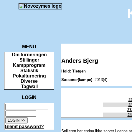
MENU
Om turneringen
Anders Bjerg
Stillinger
Kampprogram
Statistik
Hold:
Tietgen
Pokalturnering
Sæsoner(kampe)
: 2013(4)
Diverse
Tagwall
LOGIN
22
2/
27
24
Glemt password?
Spilleren har endnu ikke scoret i denne 