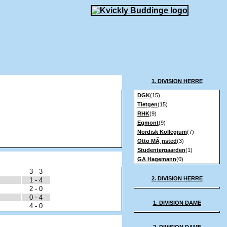
1. DIVISION HERRE
DGK
(15)
Tietgen
(15)
RHK
(9)
Egmont
(9)
Nordisk Kollegium
(7)
Otto MÃ¸nsted
(3)
Studentergaarden
(1)
GA Hagemann
(0)
3 - 3
2. DIVISION HERRE
1 - 4
2 - 0
0 - 4
1. DIVISION DAME
4 - 0