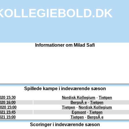
KOLLEGIEBOLD.DK
Informationer om Milad Safi
Spillede kampe i indeværende sæson
020 15:30
Nordisk Kollegium
-
Tietgen
020 16:00
BergsÃ¸e
-
Tietgen
2020 15:00
Tietgen
-
Nordisk Kollegium
021 15:45
Egmont
-
Tietgen
021 15:00
Tietgen
-
BergsÃ¸e
Scoringer i indeværende sæson