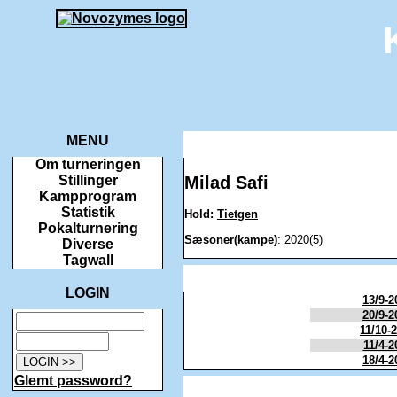
MENU
Om turneringen
Milad Safi
Stillinger
Kampprogram
Statistik
Hold:
Tietgen
Pokalturnering
Sæsoner(kampe)
: 2020(5)
Diverse
Tagwall
LOGIN
13/9-2
20/9-2
11/10-
11/4-2
18/4-2
Glemt password?