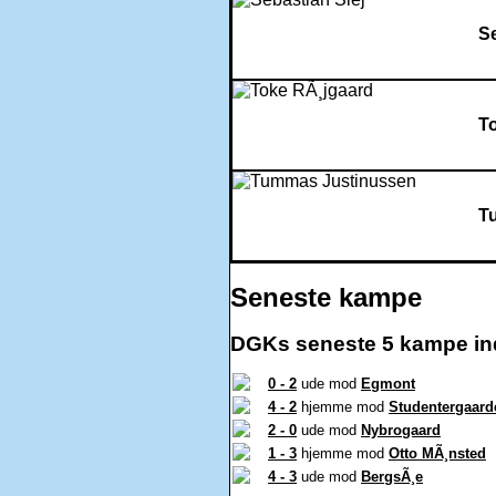
Se
T
T
Seneste kampe
DGKs seneste 5 kampe in
0 - 2
ude mod
Egmont
4 - 2
hjemme mod
Studentergaard
2 - 0
ude mod
Nybrogaard
1 - 3
hjemme mod
Otto MÃ¸nsted
4 - 3
ude mod
BergsÃ¸e