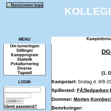
KOLLEG
Kampinforma
MENU
Om turneringen
DG
Stillinger
Kampprogram
Statistik
Pokalturnering
Diverse
(1. 
Tagwall
Kampstart:
Sndag d. 8/9-20
LOGIN
Spillested:
FÃ¦lledparken
Dommer:
Morten Kornbec
Glemt password?
Bemrkninger: