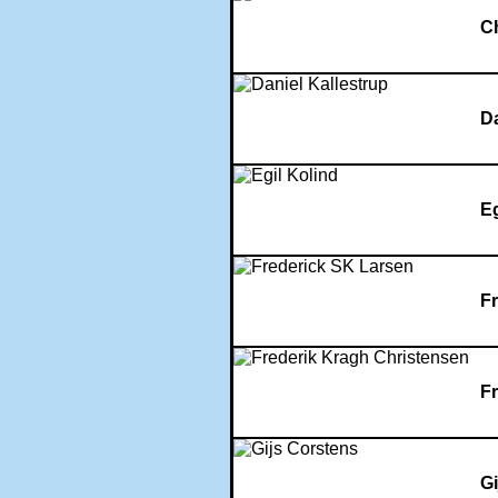
Ch
Da
Eg
F
F
Gi