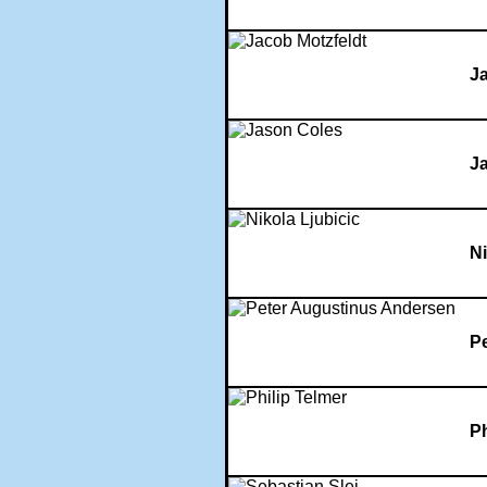
Ja
J
Ni
P
Ph