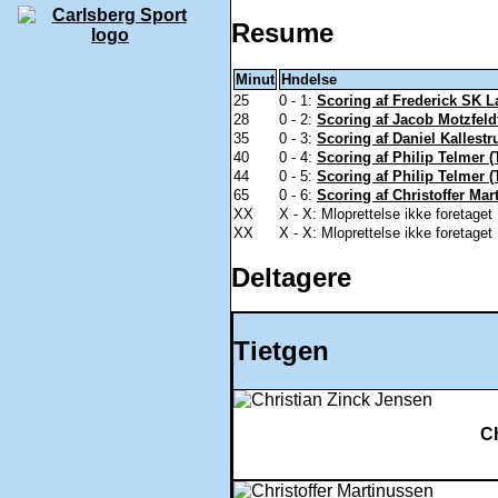
Resume
Minut
Hndelse
25
0 - 1:
Scoring af Frederick SK L
28
0 - 2:
Scoring af Jacob Motzfeldt
35
0 - 3:
Scoring af Daniel Kallestr
40
0 - 4:
Scoring af Philip Telmer (
44
0 - 5:
Scoring af Philip Telmer (
65
0 - 6:
Scoring af Christoffer Mar
XX
X - X: Mloprettelse ikke foretaget
XX
X - X: Mloprettelse ikke foretaget
Deltagere
Tietgen
Ch