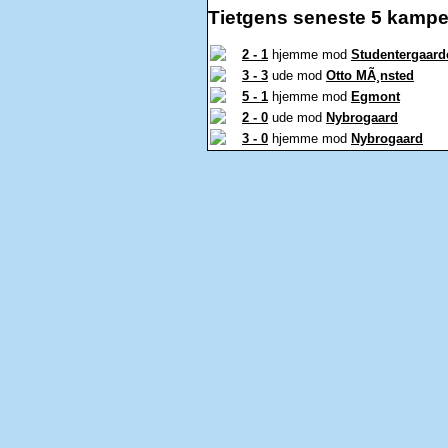
Tietgens seneste 5 kampe
2 - 1
hjemme mod
Studentergaard
3 - 3
ude mod
Otto MÃ¸nsted
5 - 1
hjemme mod
Egmont
2 - 0
ude mod
Nybrogaard
3 - 0
hjemme mod
Nybrogaard