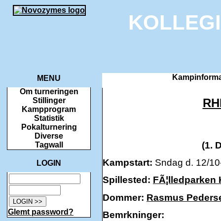
KOLLEG
Kampinforma
MENU
Om turneringen
RH
Stillinger
Kampprogram
Statistik
Pokalturnering
Diverse
(1. 
Tagwall
Kampstart:
Sndag d. 12/10-
LOGIN
Spillested:
FÃ¦lledparken
Dommer:
Rasmus Peders
Glemt password?
Bemrkninger: