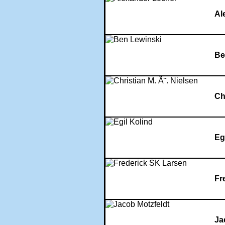
Al
Be
Ch
Eg
Fr
Ja