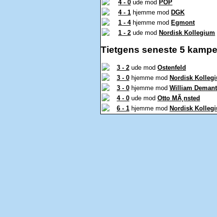
4 - 0
ude mod
POP
4 - 1
hjemme mod
DGK
1 - 4
hjemme mod
Egmont
1 - 2
ude mod
Nordisk Kollegium
Tietgens seneste 5 kampe
3 - 2
ude mod
Ostenfeld
3 - 0
hjemme mod
Nordisk Kolleg
3 - 0
hjemme mod
William Demant
4 - 0
ude mod
Otto MÃ¸nsted
6 - 1
hjemme mod
Nordisk Kolleg