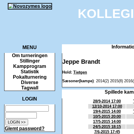
KOLLEG
Informati
MENU
Om turneringen
Jeppe Brandt
Stillinger
Kampprogram
Statistik
Hold:
Tietgen
Pokalturnering
Sæsoner(kampe)
: 2014(2) 2015(8) 2016(
Diverse
Tagwall
Spillede ka
LOGIN
28/9-2014 17:00
12/10-2014 17:00
19/4-2015 14:00
10/5-2015 20:00
17/5-2015 14:00
24/5-2015 18:15
Glemt password?
7/6-2015 17:45