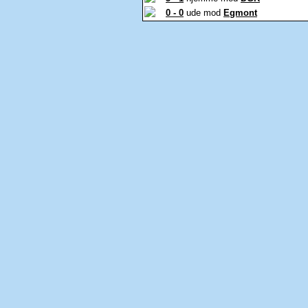
0 - 0
ude mod
Egmont