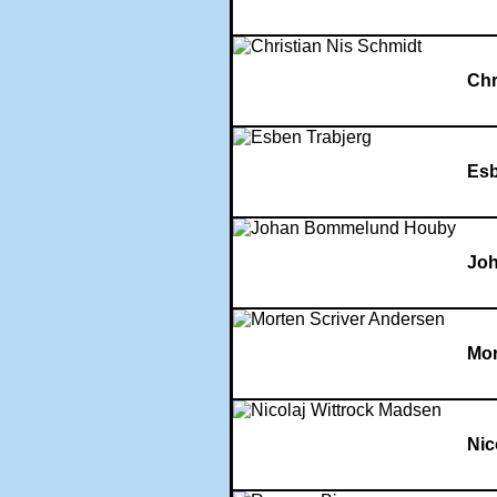
Chr
Esb
Jo
Mor
Nic