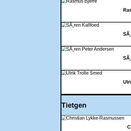
Ras
SÃ¸
SÃ¸
Ulr
Tietgen
C