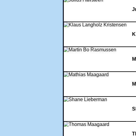
J
K
M
M
S
T