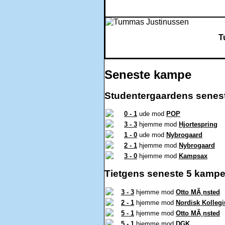
T
Seneste kampe
Studentergaardens senes
0 - 1
ude mod
POP
3 - 3
hjemme mod
Hjortespring
1 - 0
ude mod
Nybrogaard
2 - 1
hjemme mod
Nybrogaard
3 - 0
hjemme mod
Kampsax
Tietgens seneste 5 kampe
3 - 3
hjemme mod
Otto MÃ¸nsted
2 - 1
hjemme mod
Nordisk Kolleg
5 - 1
hjemme mod
Otto MÃ¸nsted
5 - 1
hjemme mod
DGK