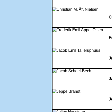
C
F
J
J
J