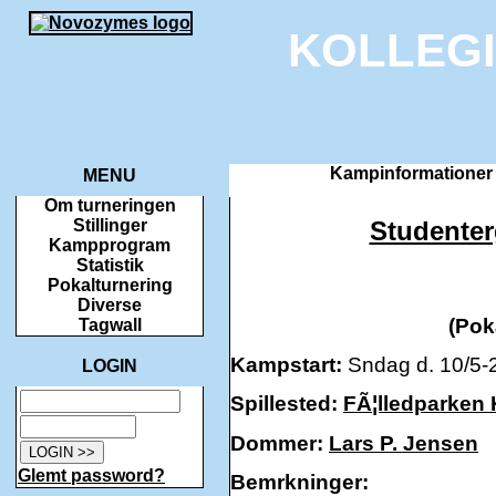
KOLLEG
Kampinformationer 
MENU
Om turneringen
Studente
Stillinger
Kampprogram
Statistik
Pokalturnering
Diverse
(Pok
Tagwall
Kampstart:
Sndag d. 10/5-2
LOGIN
Spillested:
FÃ¦lledparken
Dommer:
Lars P. Jensen
Glemt password?
Bemrkninger: